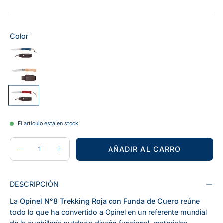
Color
El artículo está en stock
CANTIDAD
Cantidad
AÑADIR AL CARRO
Disminuir
Aumentar
la
la
cantidad
cantidad
DESCRIPCIÓN
La
Opinel N°8 Trekking Roja con Funda de Cuero
reúne
todo lo que ha convertido a Opinel en un referente mundial
de la cuchillería outdoor: diseño funcional, materiales