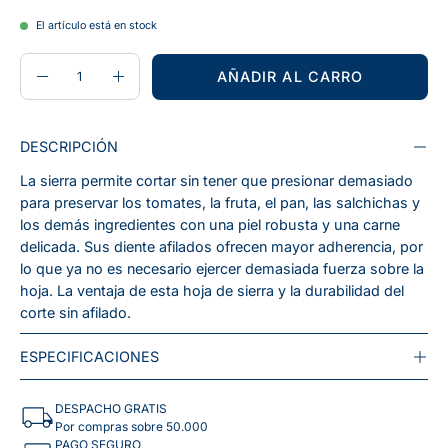
El artículo está en stock
CANTIDAD
Cantidad
AÑADIR AL CARRO
Disminuir
Aumentar
la
la
cantidad
cantidad
DESCRIPCIÓN
La sierra permite cortar sin tener que presionar demasiado
para preservar los tomates, la fruta, el pan, las salchichas y
los demás ingredientes con una piel robusta y una carne
delicada. Sus diente afilados ofrecen mayor adherencia, por
lo que ya no es necesario ejercer demasiada fuerza sobre la
hoja. La ventaja de esta hoja de sierra y la durabilidad del
corte sin afilado.
ESPECIFICACIONES
DESPACHO GRATIS
Por compras sobre 50.000
PAGO SEGURO