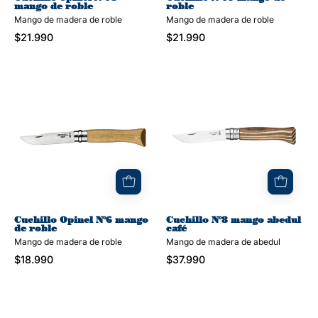
mango de roble
roble
Mango de madera de roble
Mango de madera de roble
$21.990
$21.990
Cuchillo
Cuchillo
Opinel
N°8
N°6
mango
mango
abedul
de
café
roble
Cuchillo Opinel N°6 mango
Cuchillo N°8 mango abedul
de roble
café
Mango de madera de roble
Mango de madera de abedul
$18.990
$37.990
Cuchillo
N°6