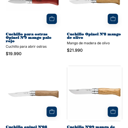
N°9
de
mango
olivo
palo
rojo
Cuchillo para ostras
Cuchillo Opinel N°8 mango
Opinel N°9 mango palo
de olivo
rojo
Mango de madera de olivo
Cuchillo para abrir ostras
$21.990
$19.990
Cuchillo
Cuchillo
opinel
N°09
N°08
mango
mango
de
de
roble
roble
Cuchillo opinel N°08
Cuchillo N°09 mango de