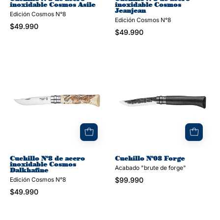
inoxidable Cosmos Asile
inoxidable Cosmos
Jeanjean
Edición Cosmos N°8
Edición Cosmos N°8
$49.990
$49.990
Cuchillo
Cuchillo
N°8
N°08
de
Forge
acero
inoxidable
Cosmos
Dalkhafine
Cuchillo N°8 de acero
Cuchillo N°08 Forge
inoxidable Cosmos
Acabado "brute de forge"
Dalkhafine
Edición Cosmos N°8
$99.990
$49.990
Cuchillo
Cuchillo