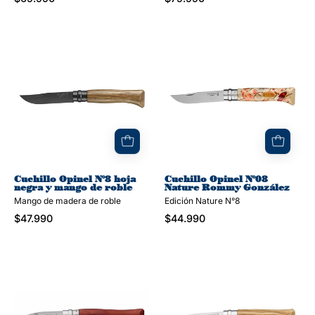
Cuchillo
Cuchillo
Opinel
Opinel
N°8
N°08
hoja
Nature
negra
Rommy
y
González
mango
de
roble
Cuchillo Opinel N°8 hoja
Cuchillo Opinel N°08
negra y mango de roble
Nature Rommy González
Mango de madera de roble
Edición Nature N°8
$47.990
$44.990
Cuchillo
Cuchillo
para
Opinel
ostras
N°8
Opinel
mango