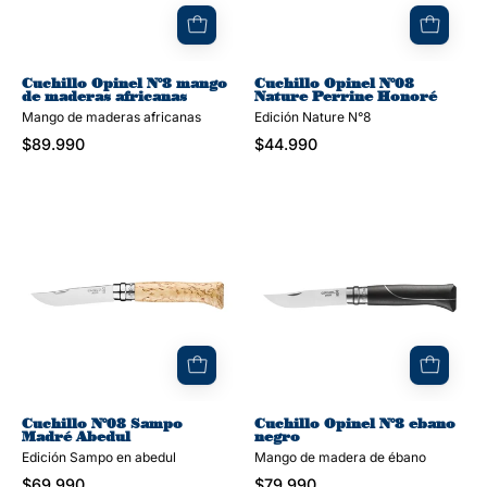
africanas
Cuchillo Opinel N°8 mango
Cuchillo Opinel N°08
de maderas africanas
Nature Perrine Honoré
Mango de maderas africanas
Edición Nature N°8
$89.990
$44.990
Cuchillo
Cuchillo
N°08
Opinel
Sampo
N°8
Madré
ebano
Abedul
negro
Cuchillo N°08 Sampo
Cuchillo Opinel N°8 ebano
Madré Abedul
negro
Edición Sampo en abedul
Mango de madera de ébano
$69.990
$79.990