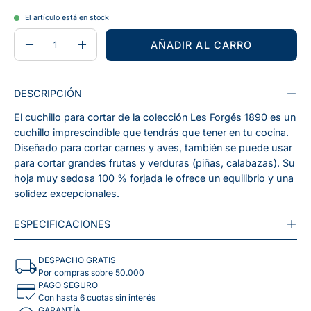
El artículo está en stock
CANTIDAD
Cantidad
AÑADIR AL CARRO
Disminuir
Aumentar
la
la
cantidad
cantidad
DESCRIPCIÓN
El cuchillo para cortar de la colección Les Forgés 1890 es un
cuchillo imprescindible que tendrás que tener en tu cocina.
Diseñado para cortar carnes y aves, también se puede usar
para cortar grandes frutas y verduras (piñas, calabazas). Su
hoja muy sedosa 100 % forjada le ofrece un equilibrio y una
solidez excepcionales.
ESPECIFICACIONES
DESPACHO GRATIS
Por compras sobre 50.000
PAGO SEGURO
Con hasta 6 cuotas sin interés
GARANTÍA