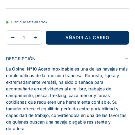
El artículo está en stock
CANTIDAD
Cantidad
AÑADIR AL CARRO
Disminuir
Aumentar
la
la
cantidad
cantidad
DESCRIPCIÓN
La
Opinel N°10 Acero inoxidable
es una de las navajas más
emblemáticas de la tradición francesa. Robusta, ligera y
extremadamente versátil, ha sido diseñada para
acompañarte en actividades al aire libre, trabajos de
campamento, pesca, trekking, caza menor y tareas
cotidianas que requieren una herramienta confiable. Su
tamaño ofrece el equilibrio perfecto entre portabilidad y
capacidad de trabajo, convirtiéndola en una de las favoritas
de quienes buscan una navaja plegable resistente y
duradera.