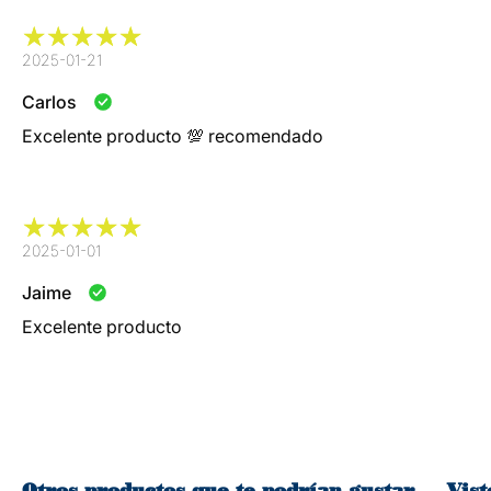
2025-01-21
Carlos
Excelente producto 💯 recomendado
2025-01-01
Jaime
Excelente producto
Otros productos que te podrían gustar
Vist