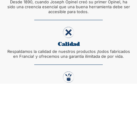
Desde 1890, cuando Joseph Opinel creó su primer Opinel, ha
sido una creencia esencial que una buena herramienta debe ser
accesible para todos.
Calidad
Respaldamos la calidad de nuestros productos ¡todos fabricados
en Francia! y ofrecemos una garantía ilimitada de por vida.
Sostenible
La sostenibilidad es una prioridad para Opinel, desde los
materiales que utilizamos y el proceso de fabricación hasta el
embalaje de nuestros productos.