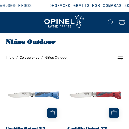
Saltar
$50.000 PESOS
DESPACHO GRATIS POR COMPRAS S
al
contenido
CARR
Abrir
menú
Niños Outdoor
de
navegación
Inicio
/
Colecciones
/
Niños Outdoor
Cuchillo
Cuchillo
Opinel
Opinel
N°7
N°7
outdoor
Outdoor
niños
niños
azul
rojo
Cuchillo Opinel N°7
Cuchillo Opinel N°7