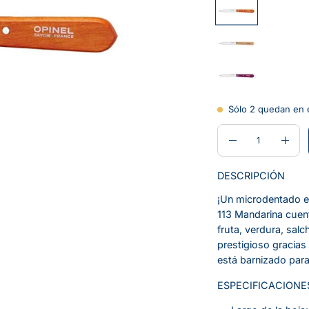
Sólo
2
quedan en e
CANTIDAD
Cantidad
Disminuir
Aume
la
la
DESCRIPCIÓN
cantidad
canti
¡Un microdentado es
113 Mandarina cuent
fruta, verdura, sal
prestigioso gracias
está barnizado para
ESPECIFICACIONE