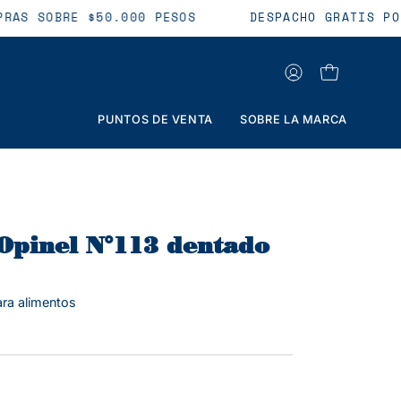
MPRAS SOBRE $50.000 PESOS
DESPACHO GRATIS 
MI
CARRO ABIER
CUENTA
PUNTOS DE VENTA
SOBRE LA MARCA
 Opinel N°113 dentado
ara alimentos