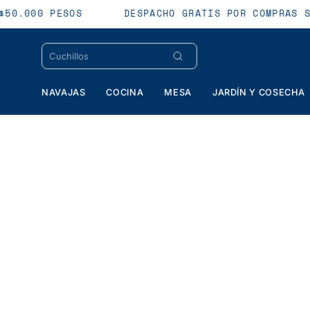
Saltar
E $50.000 PESOS
DESPACHO GRATIS POR COMPRAS
al
contenido
NAVAJAS
COCINA
MESA
JARDÍN Y COSECHA
Caja
de
luz
de
imagen
abierta