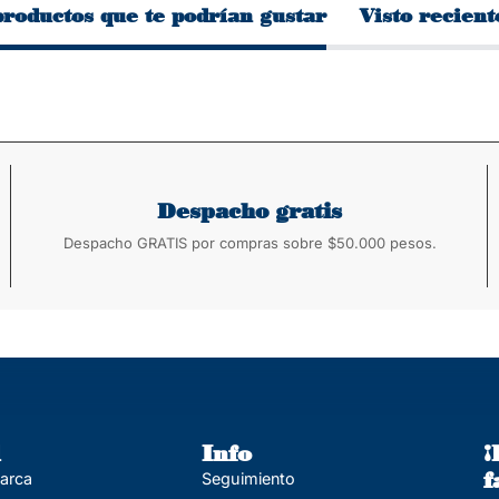
productos que te podrían gustar
Visto recien
Despacho gratis
Despacho GRATIS por compras sobre $50.000 pesos.
l
Info
¡
f
marca
Seguimiento