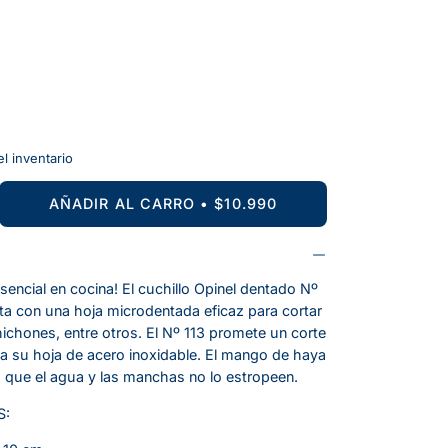
l inventario
AÑADIR AL CARRO
$10.990
ntar
dad
encial en cocina! El cuchillo Opinel dentado Nº
a con una hoja microdentada eficaz para cortar
chichones, entre otros. El Nº 113 promete un corte
 a su hoja de acero inoxidable. El mango de haya
 que el agua y las manchas no lo estropeen.
S: