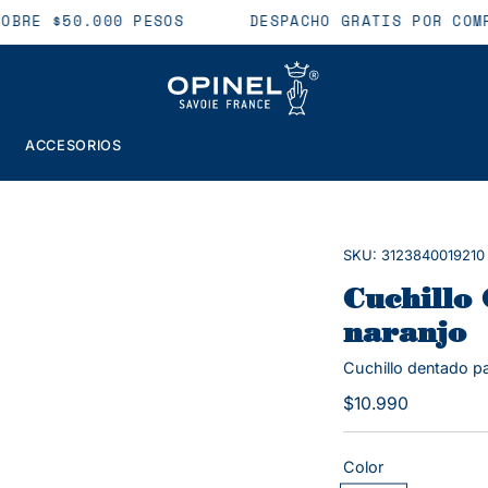
 SOBRE $50.000 PESOS
DESPACHO GRATIS POR CO
ACCESORIOS
Caja
SKU: 3123840019210
de
luz
Cuchillo
de
naranjo
imagen
Cuchillo dentado p
abierta
$10.990
Color