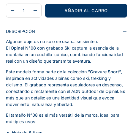
CANTIDAD
Cantidad
AÑADIR AL CARRO
Disminuir
Aumentar
la
la
cantidad
cantidad
DESCRIPCIÓN
Algunos objetos no solo se usan… se sienten.
El
Opinel N°08 con grabado Ski
captura la esencia de la
montaña en un cuchillo icónico, combinando funcionalidad
real con un diseño que transmite aventura.
Este modelo forma parte de la colección
“Gravure Sport”
,
inspirada en actividades alpinas como ski, trekking y
ciclismo. El grabado representa esquiadores en descenso,
conectando directamente con el ADN outdoor de Opinel. Es
más que un detalle: es una identidad visual que evoca
movimiento, naturaleza y libertad.
El tamaño N°08 es el más versátil de la marca, ideal para
múltiples usos:
Hoja de
8,5 cm