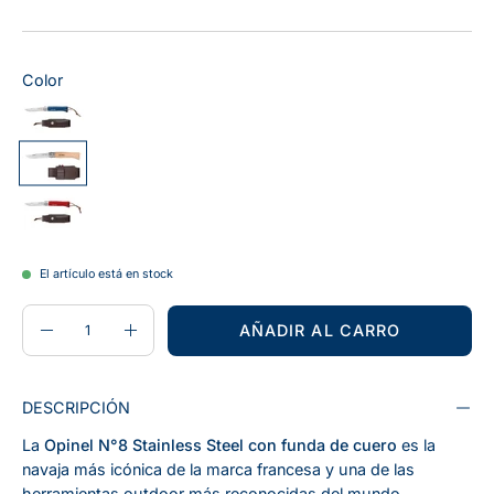
Color
El artículo está en stock
CANTIDAD
Cantidad
AÑADIR AL CARRO
Disminuir
Aumentar
la
la
cantidad
cantidad
DESCRIPCIÓN
La
Opinel N°8 Stainless Steel con funda de cuero
es la
navaja más icónica de la marca francesa y una de las
herramientas outdoor más reconocidas del mundo.