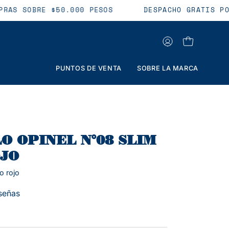
OMPRAS SOBRE $50.000 PESOS
DESPACHO GRATIS 
MI
CARRO ABIER
CUENTA
PUNTOS DE VENTA
SOBRE LA MARCA
Caja
de
luz
O OPINEL N°08 SLIM
de
JO
imagen
o rojo
abierta
señas