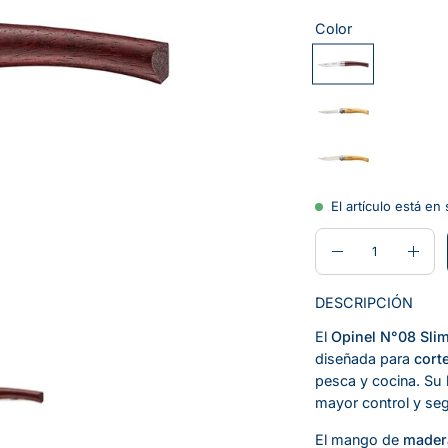
Color
El artículo está en
CANTIDAD
Cantidad
Disminuir
Aume
la
la
DESCRIPCIÓN
cantidad
canti
El
Opinel N°08 Slim
diseñada para
cort
pesca y cocina. Su 
mayor control y se
El mango de
madera