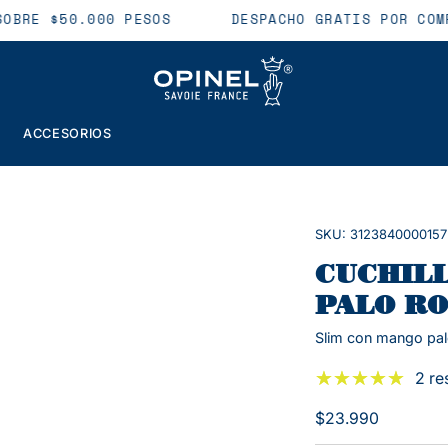
 SOBRE $50.000 PESOS
DESPACHO GRATIS POR C
ACCESORIOS
Caja
SKU: 3123840000157
de
luz
CUCHILL
de
PALO RO
imagen
Slim con mango pal
abierta
2 re
$23.990