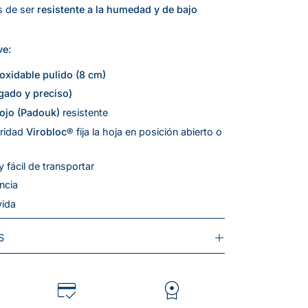
s de ser
resistente a la humedad y de bajo
ve:
oxidable pulido (8 cm)
gado y preciso)
rojo (Padouk)
resistente
uridad
Virobloc®
fija la hoja en posición abierto o
y fácil de transportar
ncia
vida
S