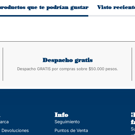
productos que te podrían gustar
Visto recien
Despacho gratis
Despacho GRATIS por compras sobre $50.000 pesos.
l
Info
¡
f
marca
Seguimiento
Su
 Devoluciones
Puntos de Venta