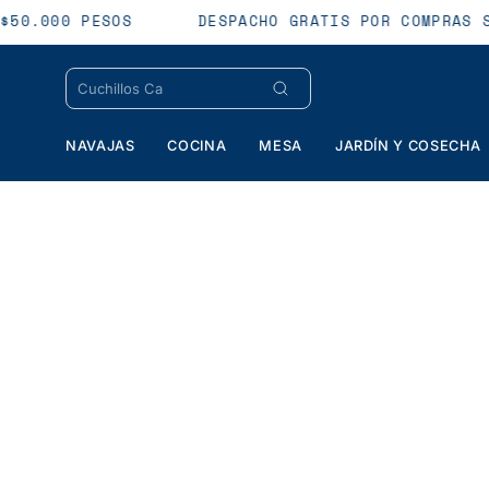
Saltar
E $50.000 PESOS
DESPACHO GRATIS POR COMPRAS
al
contenido
NAVAJAS
COCINA
MESA
JARDÍN Y COSECHA
Caja
de
luz
de
imagen
abierta