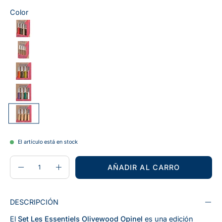
Color
El artículo está en stock
CANTIDAD
Cantidad
AÑADIR AL CARRO
Disminuir
Aumentar
la
la
cantidad
cantidad
DESCRIPCIÓN
El
Set Les Essentiels Olivewood Opinel
es una edición